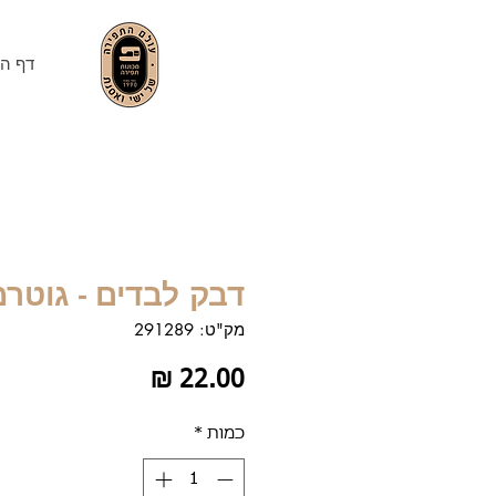
דף הב
דבק לבדים - גוטרמ
מק"ט: 291289
מחיר
כמות
*