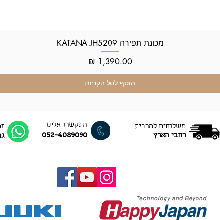
מכונת תפירה KATANA JH5209
תצוגה מהירה
מחיר
הוסף לסל הקניות
התקשרו אלינו
משלוחים למרבית
זמ
052-4089090
רחבי הארץ
גם ב