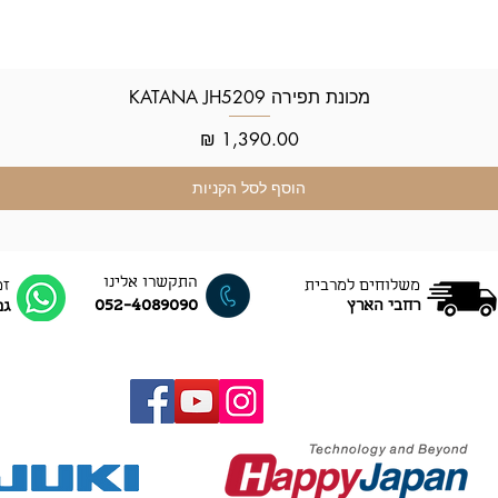
מכונת תפירה KATANA JH5209
תצוגה מהירה
מחיר
הוסף לסל הקניות
התקשרו אלינו
משלוחים למרבית
זמ
052-4089090
רחבי הארץ
גם ב