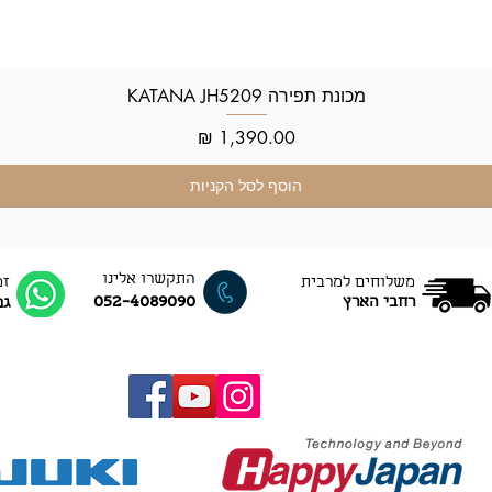
מכונת תפירה KATANA JH5209
תצוגה מהירה
מחיר
הוסף לסל הקניות
התקשרו אלינו
משלוחים למרבית
זמ
052-4089090
רחבי הארץ
גם ב