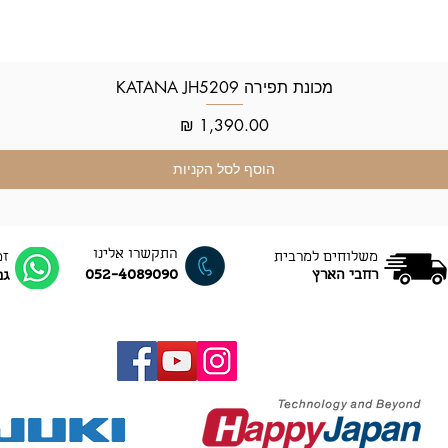
מכונת תפירה KATANA JH5209
תצוגה מהירה
מחיר
הוסף לסל הקניות
התקשרו אלינו
משלוחים למרבית
זמ
052-4089090
רחבי הארץ
גם ב