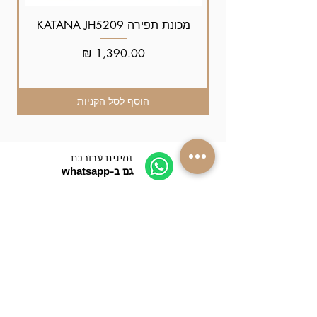
מכונת תפירה KATANA JH5209
מחיר
הוסף לסל הקניות
זמינים עבורכם
גם ב-whatsapp
התקשרו אלינו
052-4089090
משלוחים למרבית
רחבי הארץ