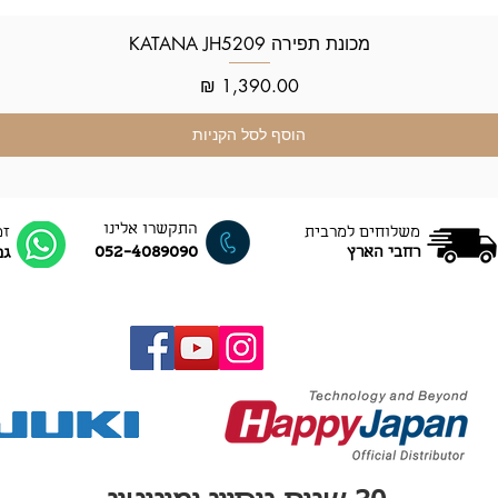
מכונת תפירה KATANA JH5209
תצוגה מהירה
מחיר
הוסף לסל הקניות
התקשרו אלינו
משלוחים למרבית
זמ
052-4089090
רחבי הארץ
גם ב