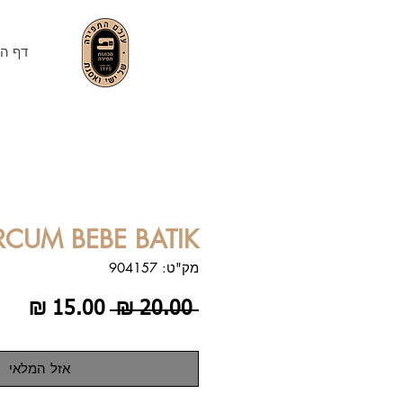
דף הב
RCUM BEBE BATIK
מק"ט: 904157
מחיר
מחי
 ‏20.00 ‏₪ 
רגיל
מבצ
אזל המלאי