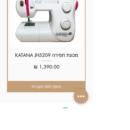
מכונת תפירה KATANA JH5209
מחיר
הוסף לסל הקניות
זמינים עבורכם
גם ב-whatsapp