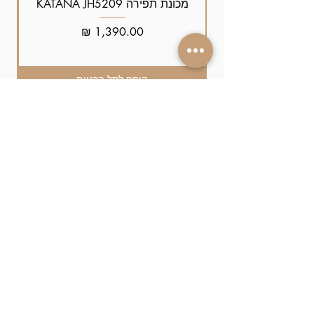
מכונת תפירה KATANA JH5209
מחיר
הוסף לסל הקניות
זמינים עבורכם
גם ב-whatsapp
התקשרו אלינו
052-4089090
משלוחים למרבית
רחבי הארץ