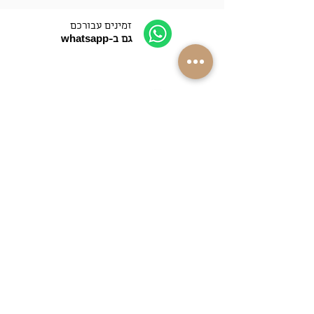
זמינים עבורכם
גם ב-whatsapp
התקשרו אלינו
052-4089090
משלוחים למרבית
רחבי הארץ