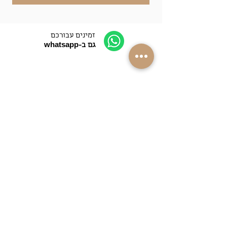
זמינים עבורכם
גם ב-whatsapp
התקשרו אלינו
052-4089090
משלוחים למרבית
רחבי הארץ