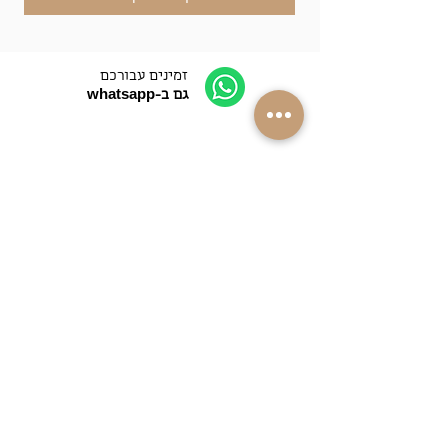
זמינים עבורכם
גם ב-whatsapp
התקשרו אלינו
052-4089090
משלוחים למרבית
רחבי הארץ