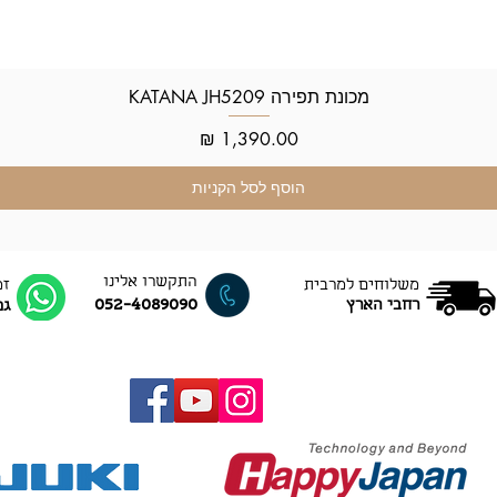
מכונת תפירה KATANA JH5209
תצוגה מהירה
מחיר
הוסף לסל הקניות
התקשרו אלינו
משלוחים למרבית
זמ
052-4089090
רחבי הארץ
גם ב