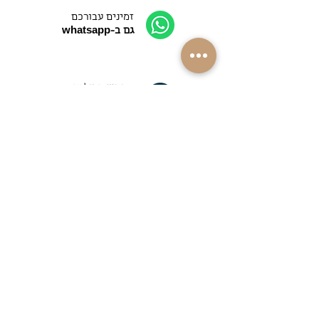
זמינים עבורכם
גם ב-whatsapp
התקשרו אלינו
052-4089090
משלוחים למרבית
רחבי הארץ