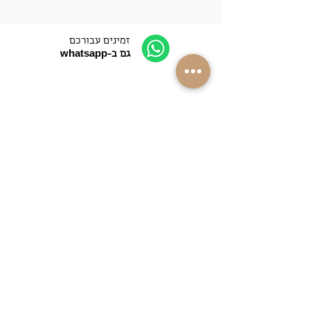
זמינים עבורכם
גם ב-whatsapp
התקשרו אלינו
052-4089090
משלוחים למרבית
רחבי הארץ