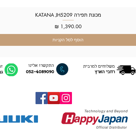
מכונת תפירה KATANA JH5209
תצוגה מהירה
מחיר
הוסף לסל הקניות
התקשרו אלינו
משלוחים למרבית
זמ
052-4089090
רחבי הארץ
גם ב