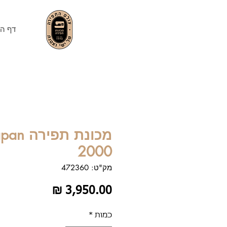
דף הב
מכונת ת
2000
מק"ט: 472360
מחיר
כמות
*