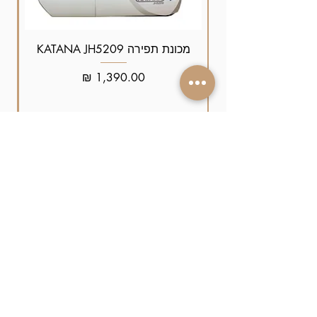
מכונת תפירה KATANA JH5209
מחיר
הוסף לסל הקניות
זמינים עבורכם
גם ב-whatsapp
התקשרו אלינו
052-4089090