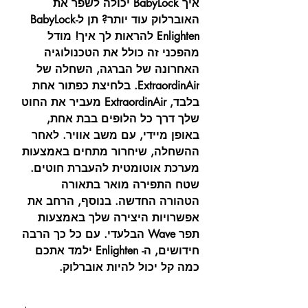
איך BabyLock יכולה לשפר את
האוברלוק עוד יותר? תן ל-BabyLock
Enlighten להראות לך איך! מודל
מהפכני זה כולל את הטכנולוגיה
האחרונה של הברגה, השחלה של
ExtraordinAir. בלחיצת כפתור אחת
בלבד, ExtraordinAir מעביר את החוט
שלך דרך כל הלופים בבת אחת,
באופן מיידי, עם משב אוויר. לאחר
ההשחלה, שיחרור מתחים באמצעות
מערכת אוטומטית להעברת חוטים.
שטח התפירה מואר בתאורה
הטהורה החדשה. בנוסף, הרחב את
אפשרויות היצירה שלך באמצעות
תפר Wave הבלעדי. עם כל כך הרבה
חידושים, ה- Enlighten ילמד אתכם
כמה קל יכול להיות אוברלוק.