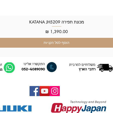
מכונת תפירה KATANA JH5209
תצוגה מהירה
מחיר
הוסף לסל הקניות
התקשרו אלינו
משלוחים למרבית
זמ
052-4089090
רחבי הארץ
גם ב