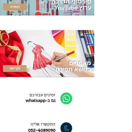
סירטוני הדרכה
ערוץ YouTube
לצפייה
מאמרים
בנושא תפירה
לקריאה
זמינים עבורכם
גם ב-whatsapp
התקשרו אלינו
052-4089090